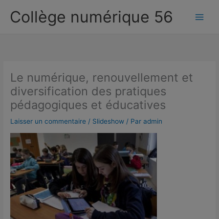
Aller
Collège numérique 56
au
contenu
Le numérique, renouvellement et
diversification des pratiques
pédagogiques et éducatives
Laisser un commentaire
/
Slideshow
/ Par
admin