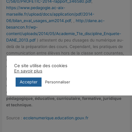
C/58/0/PROFETIC-2014-rapport_346580.pdf
,
https://www.pedagogie.ac-aix-
marseille.fr/upload/docs/application/pdf/2014-
06/bilan_eval_usages_am2014.pdf
, ,
http://dane.ac-
besancon.fr/wp-
content/uploads/2014/05/Academie_Tte_discipline_Enquete-
DANE_2013.pdf
) attestent du peu d’usages du numérique au-
delà de la préparation des cours. Cependant, les pratiques de
communication entre élèves hors de la classe sont courantes,
mais peu exploitées dans le cadre pédagogique (83 % des
Ce site utilise des cookies
enseignants n’ont jamais recours à cette pratique).
En savoir plus
La transformation des pratiques pédagogiques et
Accepter
Personnaliser
éducatives nécessite d’aborder le numérique et ses usages
de manière globale, dans toutes ses dimensions
pédagogique, éducative, curriculaire, formative, juridique
et technique.
Source :
ecolenumerique.education.gouv.fr