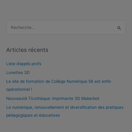
R
e
c
Articles récents
h
e
Liste d’applis profs
r
Lunettes 3D
c
Le site de formation de Collège Numérique 56 est enfin
h
opérationnel !
e
Nouveauté Ticothèque: imprimante 3D Makerbot
r
Le numérique, renouvellement et diversification des pratiques
pédagogiques et éducatives
: