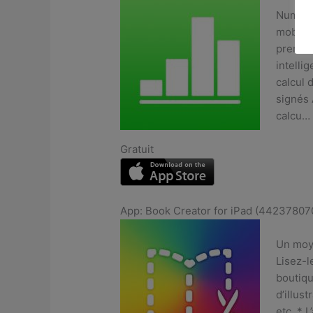
Numbers
mobile.
prend e
intelli
calcul 
signés 
calcu…
Gratuit
App: Book Creator for iPad (44237807
Un moye
Lisez-l
boutiqu
d’illus
etc. * 