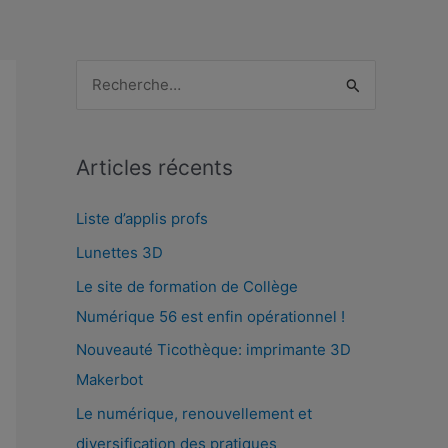
R
e
c
Articles récents
h
e
Liste d’applis profs
r
Lunettes 3D
c
Le site de formation de Collège
h
Numérique 56 est enfin opérationnel !
e
Nouveauté Ticothèque: imprimante 3D
r
Makerbot
Le numérique, renouvellement et
:
diversification des pratiques