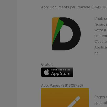
App: Documents par Readdle (364901
L’hub c
regarde
votre i
conten
C’est l
Applica
pa…
Gratuit
App: Pages (361309726)
Pages e
apparei