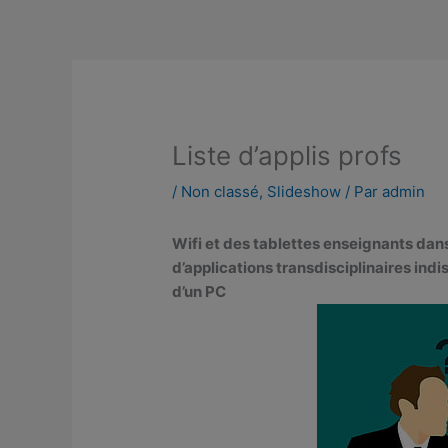
Aller
au
contenu
Liste d’applis profs
/
Non classé
,
Slideshow
/ Par
admin
Wifi et des tablettes enseignants dans 
d’applications transdisciplinaires indi
d’un PC