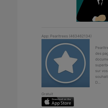
App: Pearltrees (463462134)
Pearltr
des pag
documen
superbe
sur vos
souhait
D…
Gratuit