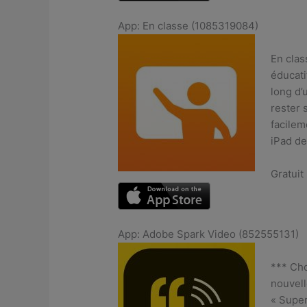
App: En classe (1085319084)
En clas
éducati
long d’
rester 
facilem
iPad de
Gratuit
App: Adobe Spark Video (852555131)
*** Cho
nouvell
« Super