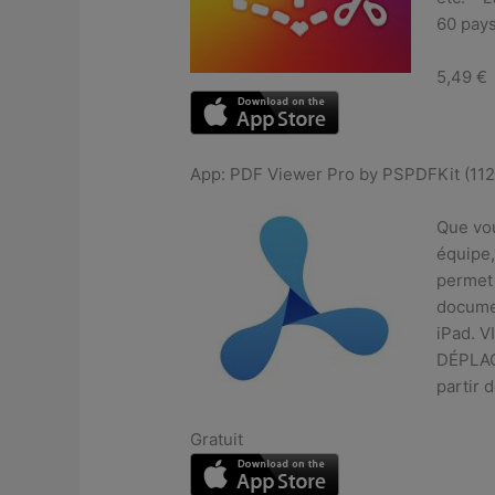
60 pays
5,49 €
App: PDF Viewer Pro by PSPDFKit (11
Que vou
équipe,
permet 
documen
iPad. 
DÉPLAC
partir 
Gratuit