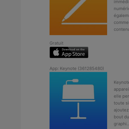
immédia
numériq
égaleme
comme b
conten
Gratuit
App: Keynote (361285480)
Keynote
apparei
elle pe
toute s
ajoutez
bout du
graphi