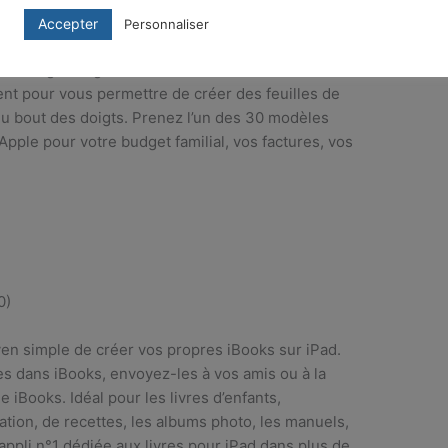
 est l’app de tableur par excellence pour appareil
Accepter
Personnaliser
 Conçue pour iPad, iPhone et iPod touch, elle
n charge les gestes Multi-Touch et le zoom
gent pour vous permettre de créer des feuilles de
du bout des doigts. Prenez l’un des 30 modèles
Apple pour votre budget familial, vos factures, vos
0)
n simple de créer vos propres iBooks sur iPad.
es dans iBooks, envoyez-les à vos amis ou à la
e iBooks. Idéal pour les livres d’enfants,
tration, de recettes, les albums photo, les manuels,
L’appli n°1 dédiée aux livres pour iPad dans plus de