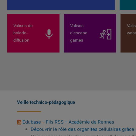
Valises de
Valises
Vali
balado-
d'escape
webr
diffusion
games
Veille technico-pédagogique
Edubase – Fils RSS – Académie de Rennes
Découvrir le rôle des organites cellulaires grâce 