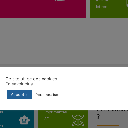
lettres
Ce site utilise des cookies
En savoir plus
Accepter
Personnaliser
Ticothèque
Et si vous
ts
Imprimantes
?
3D
es