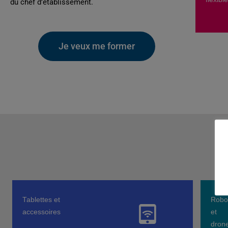
du chef d’établissement.
Je veux me former
Tablettes et
Robo
accessoires
et
dron