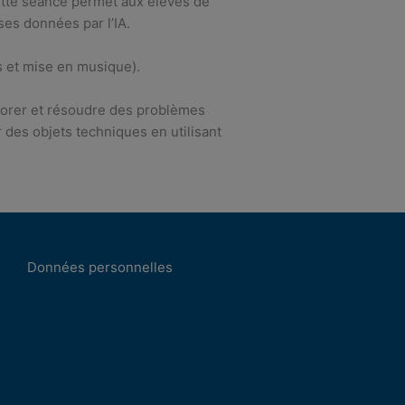
Cette séance permet aux élèves de
nses données par l’IA.
es et mise en musique).
xplorer et résoudre des problèmes
r des objets techniques en utilisant
Données personnelles