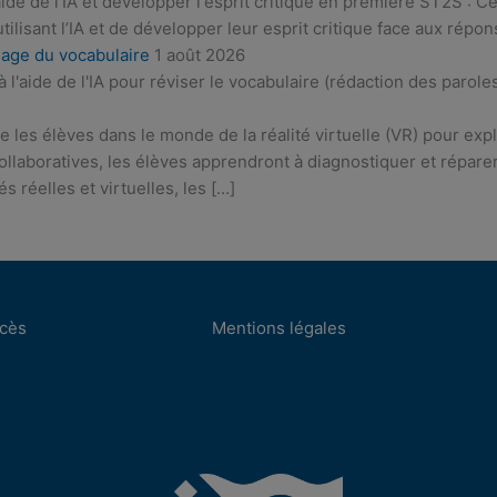
aide de l'IA et développer l'esprit critique en première ST2S : 
 utilisant l’IA et de développer leur esprit critique face aux répo
ssage du vocabulaire
1 août 2026
l'aide de l'IA pour réviser le vocabulaire (rédaction des parol
ite les élèves dans le monde de la réalité virtuelle (VR) pour e
collaboratives, les élèves apprendront à diagnostiquer et répare
s réelles et virtuelles, les […]
ccès
Mentions légales