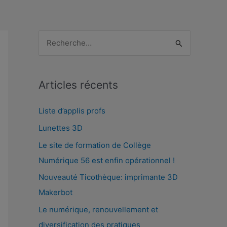
R
e
c
Articles récents
h
e
Liste d’applis profs
r
Lunettes 3D
c
Le site de formation de Collège
h
Numérique 56 est enfin opérationnel !
e
Nouveauté Ticothèque: imprimante 3D
r
Makerbot
Le numérique, renouvellement et
:
diversification des pratiques