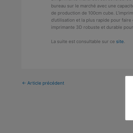
bureau sur le marché avec une capacit
de production de 100cm cube. L’imprim
d’utilisation et la plus rapide pour fai
imprimante 3D robuste et durable pour 
La suite est consultable sur ce
site
.
←
Article précédent