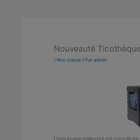
Aller
au
contenu
Nouveauté Ticothèque
/
Non classé
/ Par
admin
L’imprimante Makerbot est considéré